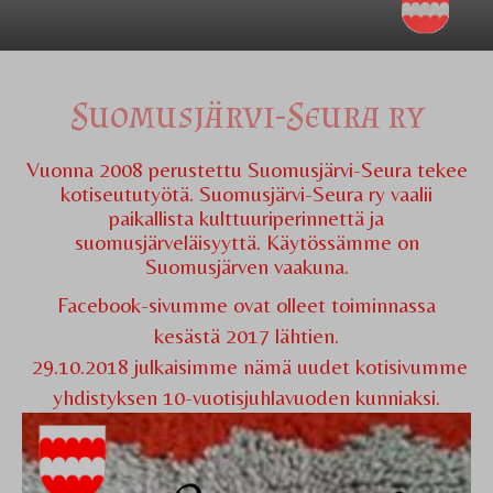
Suomusjärvi-Seura ry
Vuonna 2008 perustettu Suomusjärvi-Seura tekee
kotiseututyötä. Suomusjärvi-Seura ry vaalii
paikallista kulttuuriperinnettä ja
suomusjärveläisyyttä. Käytössämme on
Suomusjärven vaakuna.
Facebook-sivumme ovat olleet toiminnassa
kesästä 2017 lähtien.
29.10.2018 julkaisimme nämä uudet kotisivumme
yhdistyksen 10-vuotisjuhlavuoden kunniaksi.