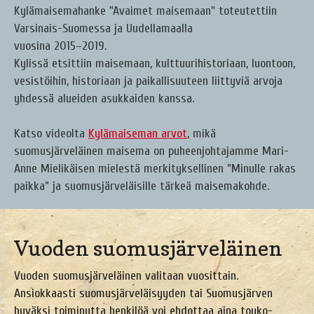
Kylämaisemahanke "Avaimet maisemaan" toteutettiin
Varsinais-Suomessa ja Uudellamaalla
vuosina 2015–2019.
Kylissä etsittiin maisemaan, kulttuurihistoriaan, luontoon,
vesistöihin, historiaan ja paikallisuuteen liittyviä arvoja
yhdessä alueiden asukkaiden kanssa.
Katso videolta
Kylämaiseman arvot
, mikä
suomusjärveläinen maisema on puheenjohtajamme Mari-
Anne Mielikäisen mielestä merkityksellinen ”Minulle rakas
paikka” ja suomusjärveläisille tärkeä maisemakohde.
Vuoden suomusjärveläinen
Vuoden suomusjärveläinen valitaan vuosittain.
Ansiokkaasti suomusjärveläisyyden tai Suomusjärven
hyväksi toiminutta henkilöä voi ehdottaa aina touko-