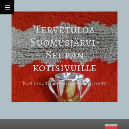
Tervetuloa
Suomusjärvi-
Seuran
kotisivuille
Kotiseutuhengessä vuodesta
2008