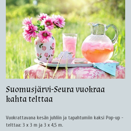
Suomusjärvi-Seura vuokraa
kahta telttaa
Vuokrattavana kesän juhliin ja tapahtumiin kaksi Pop-up -
telttaa: 3 x 3 m ja 3 x 4,5 m.