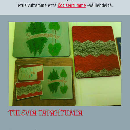
etusivultamme että
Kotiseutumme
-välilehdeltä.
TULEVIA TAPAHTUMIA