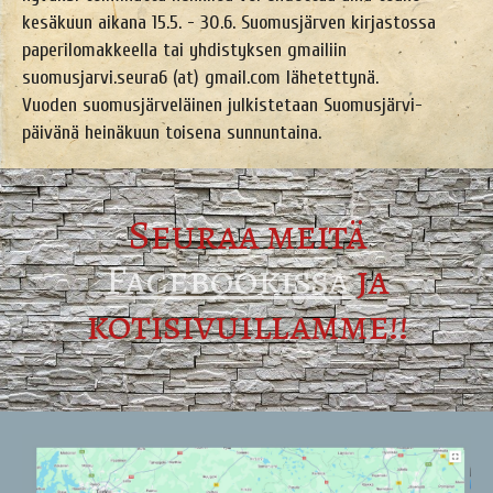
kesäkuun aikana 15.5. - 30.6. Suomusjärven kirjastossa
paperilomakkeella tai yhdistyksen gmailiin
suomusjarvi.seura6 (at) gmail.com
lähetettynä.
Vuoden suomusjärveläinen julkistetaan Suomusjärvi-
päivänä heinäkuun toisena sunnuntaina.
Seuraa meitä
Facebookissa
ja
kotisivuillamme!!