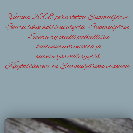
Vuonna 2008 perustettu Suomusjärvi-
Seura tekee kotiseututyötä. Suomusjärvi-
Seura ry vaalii paikallista
kulttuuriperinnettä ja
suomusjärveläisyyttä.
Käytössämme on Suomusjärven vaakuna.