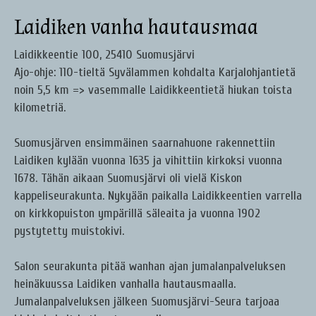
Laidiken vanha hautausmaa
Laidikkeentie 100, 25410 Suomusjärvi
Ajo-ohje: 110-tieltä Syvälammen kohdalta Karjalohjantietä
noin 5,5 km => vasemmalle Laidikkeentietä hiukan toista
kilometriä.
Suomusjärven ensimmäinen saarnahuone rakennettiin
Laidiken kylään vuonna 1635 ja vihittiin kirkoksi vuonna
1678. Tähän aikaan Suomusjärvi oli vielä Kiskon
kappeliseurakunta. Nykyään paikalla Laidikkeentien varrella
on kirkkopuiston ympärillä säleaita ja vuonna 1902
pystytetty muistokivi.
Salon seurakunta pitää wanhan ajan jumalanpalveluksen
heinäkuussa Laidiken vanhalla hautausmaalla.
Jumalanpalveluksen jälkeen Suomusjärvi-Seura tarjoaa