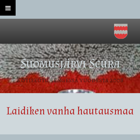
Suomusjärvi-Seura
Kotiseutuhengessä vuodesta 2008
Laidiken vanha hautausmaa