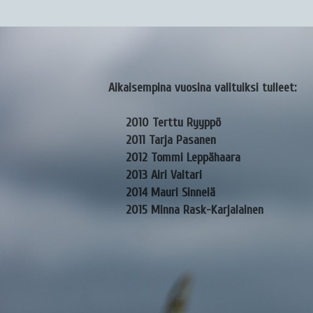
Aikaisempina vuosina valituiksi tulleet:
2010 Terttu Ryyppö
2011 Tarja Pasanen
2012 Tommi Leppähaara
2013 Airi Valtari
2014 Mauri Sinnelä
2015 Minna Rask-Karjalainen