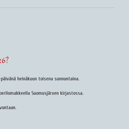
26?
-päivänä heinäkuun toisena sunnuntaina.
perilomakkeella Suomusjärven kirjastossa.
vontaan.