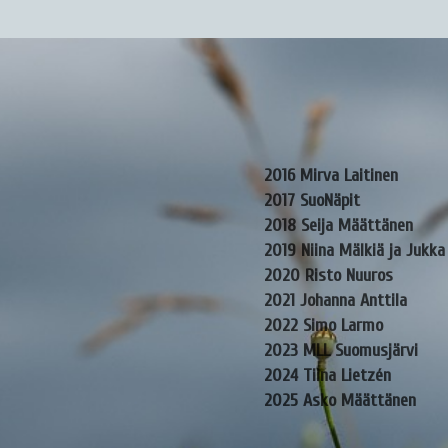
2016 Mirva Laitinen
2017 SuoNäpit
2018 Seija Määttänen
2019 Niina Mälkiä ja Jukk
2020 Risto Nuuros
2021 Johanna Anttila
2022 Simo Larmo
2023 MLL Suomusjärvi
2024 Tiina Lietzén
2025 Asko Määttänen