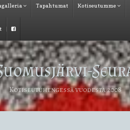
galleria
Tapahtumat
Kotiseutumme
t
Suomusjärvi-Seur
Kotiseutuhengessä vuodesta 2008